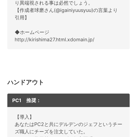
り異端視される事は必然でしょう。
【作成者球磨さん(@igainiyuusyuu‬)の言葉より
引用】
◆ホームページ
http://kirishima27.html.xdomain.jp/
ハンドアウト
PC1 推奨：
【導入】
あなたはPC2と共にデルデンのジェフというチー
ズ職人にチーズを注文していた。