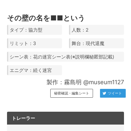
その壁の名を■■という
タイプ：協力型
人数：2
リミット：3
舞台：現代退魔
シーン表：花の迷宮シーン表(※説明欄秘匿部記載)
エニグマ：続く迷宮
製作：霧島明 @museum1127
秘密確認・編集シート
ツイート
トレーラー