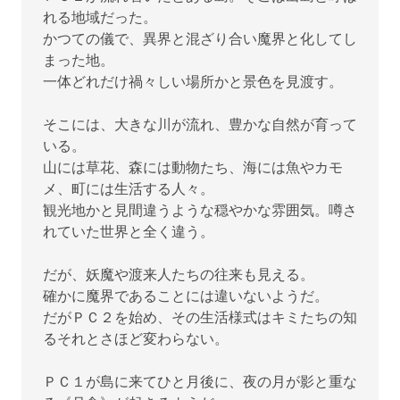
れる地域だった。
かつての儀で、異界と混ざり合い魔界と化してし
まった地。
一体どれだけ禍々しい場所かと景色を見渡す。
そこには、大きな川が流れ、豊かな自然が育って
いる。
山には草花、森には動物たち、海には魚やカモ
メ、町には生活する人々。
観光地かと見間違うような穏やかな雰囲気。噂さ
れていた世界と全く違う。
だが、妖魔や渡来人たちの往来も見える。
確かに魔界であることには違いないようだ。
だがＰＣ２を始め、その生活様式はキミたちの知
るそれとさほど変わらない。
ＰＣ１が島に来てひと月後に、夜の月が影と重な