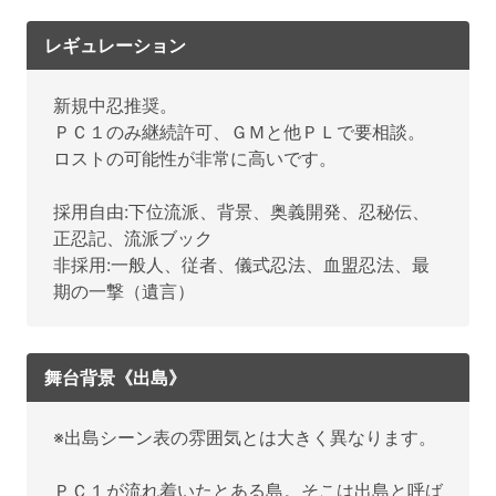
レギュレーション
新規中忍推奨。
ＰＣ１のみ継続許可、ＧＭと他ＰＬで要相談。
ロストの可能性が非常に高いです。
採用自由:下位流派、背景、奥義開発、忍秘伝、
正忍記、流派ブック
非採用:一般人、従者、儀式忍法、血盟忍法、最
期の一撃（遺言）
舞台背景《出島》
※出島シーン表の雰囲気とは大きく異なります。
ＰＣ１が流れ着いたとある島。そこは出島と呼ば