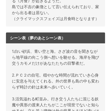
る《月食》が起きるようだ。
島では不吉の象徴として言い伝えられており、家
から出る者は居ない。
（クライマックスフェイズは月食時となります）
シーン表（夢のあとシーン表）
1.白い砂浜、青い空と海。さざ波の音を聞きなが
ら地平線の向こう側へ想いを馳せる。海岸を飛び
交うカモメだけがあなたたちの目撃者だ。
2.ＰＣ２の自宅。穏やかな時間が流れていき心身
に安息を与えてくれる。外の世界も島の中も変わ
らず時計の針は未来へ歩いていく。
3.活気溢れる町並み。行き交う人たちに混じる妖
魔や異形の渡来人たちがここが現世でないと知ら
せるが、立ち並ぶ建物は外の世界とさほど違いは