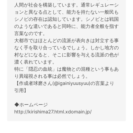
人間が社会を構築しています。通常レギュレーシ
ョンと異なる点として、能力を持たない一般民も
シノビの存在は認知しています。シノビとは戦国
のような遣いであると同時に、能力者全般を指す
言葉なのです。
大都市ではほとんどの流派が表向きは対立する事
なく手を取り合っているでしょう。しかし地方の
村などになると、そこに影響を与える流派の色が
濃く表れています。
特に「隠忍の血統」は魔物との混種という事もあ
り異端視される事は必然でしょう。
【作成者球磨さん(@igainiyuusyuu‬)の言葉より
引用】
◆ホームページ
http://kirishima27.html.xdomain.jp/