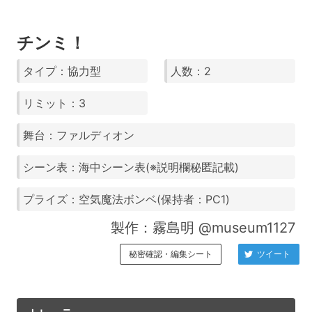
チンミ！
タイプ：協力型
人数：2
リミット：3
舞台：ファルディオン
シーン表：海中シーン表(※説明欄秘匿記載)
プライズ：空気魔法ボンベ(保持者：PC1)
製作：霧島明 @museum1127
秘密確認・編集シート
ツイート