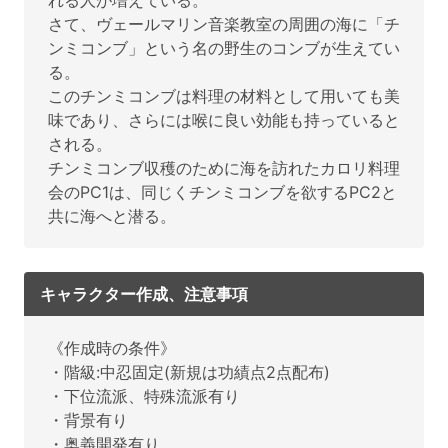
さて、ヴェールマリン音楽教室の周囲の海に「チ
ンミコンブ」という名の野生のコンブが生えてい
る。
このチンミコンブは料理の材料として用いても美
味であり、さらには喉に良い効能も持っていると
される。
チンミコンブ収穫のために海を訪れたカロリ料理
会のPC1は、同じくチンミコンブを欲するPC2と
共に海へと潜る。
キャラクター作成、注意事項
《作成時の条件》
・階級:中忍固定(新規は功績点2点配布)
・下位流派、特殊流派有り
・背景有り
・奥義開発有り