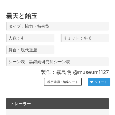
曇天と飴玉
タイプ：協力・特殊型
人数：4
リミット：4~6
舞台：現代退魔
シーン表：黒鎖雨研究所シーン表
製作：霧島明 @museum1127
秘密確認・編集シート
ツイート
トレーラー