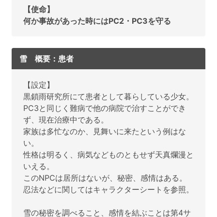
【使命】
何か事故があった時にはPC2・PC3を守る
雪 概要：患者
【設定】
黒鎖雨研究所にて患者として暮らしている少女。
PC3と同じく難病で他の病院で治すことができ
ず、現在治療中である。
家族は多忙なのか、見舞いに来たという例はな
い。
性格は明るく、病気などものともせず天真爛漫と
いえる。
このNPCは居所はないが、秘密、感情はある。
忍法などに関してはキャラクターシートを参照。
雪の秘密を調べること、感情を結ぶことは第4サ