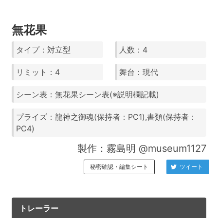
無花果
タイプ：対立型
人数：4
リミット：4
舞台：現代
シーン表：無花果シーン表(※説明欄記載)
プライズ：龍神之御魂(保持者：PC1),書類(保持者：
PC4)
製作：霧島明 @museum1127
秘密確認・編集シート
ツイート
トレーラー