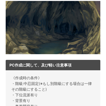
PC作成に関して、及び軽い注意事項
《作成時の条件》
・階級:中忍固定(※もし別階級にする場合は一律
その階級にすること)
・下位流派有り
・背景有り