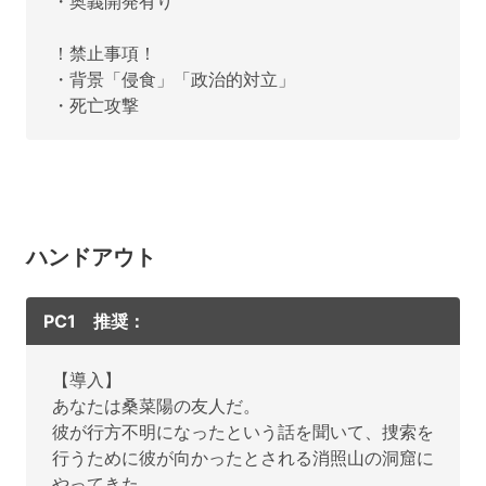
・奥義開発有り
！禁止事項！
・背景「侵食」「政治的対立」
・死亡攻撃
ハンドアウト
PC1 推奨：
【導入】
あなたは桑菜陽の友人だ。
彼が行方不明になったという話を聞いて、捜索を
行うために彼が向かったとされる消照山の洞窟に
やってきた。