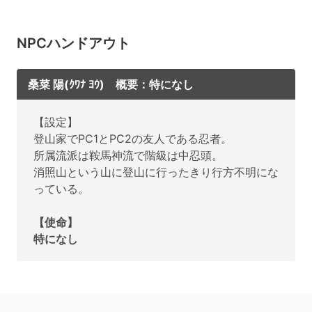
NPCハンドアウト
桑菜 陽(ｸﾜﾅ ﾖｳ) 概要：特になし
【設定】
登山家でPC1とPC2の友人である忍者。
所属流派は鞍馬神流で階級は中忍頭。
消照山という山に登山に行ったきり行方不明にな
っている。
【使命】
特になし