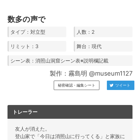
数多の声で
タイプ：対立型
人数：2
リミット：3
舞台：現代
シーン表：消照山洞窟シーン表※説明欄記載
製作：霧島明 @museum1127
秘密確認・編集シート
ツイート
トレーラー
友人が消えた。
登山家で「今日は消照山に行ってくる」と家族に