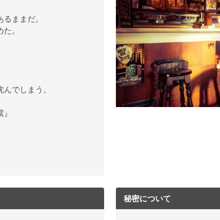
あるままだ。
めた。
沈んでしまう。
紫』
秘密について