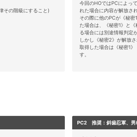
今回のHOではPCによっ
律その階級にすること)
れた場合に内容が解放さ
その際に他のPCが《秘密
た場合は、《秘密1》と《
る場合には別途情報判定
しかし《秘密2》が解放さ
取得した場合は《秘密1》
す。
PC2 推奨：斜歯忍軍、男(