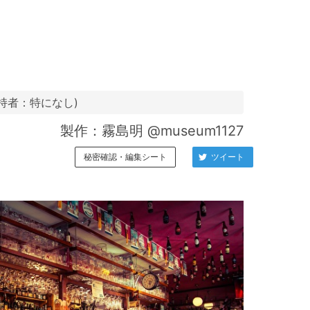
持者：特になし)
製作：霧島明 @museum1127
秘密確認・編集シート
ツイート