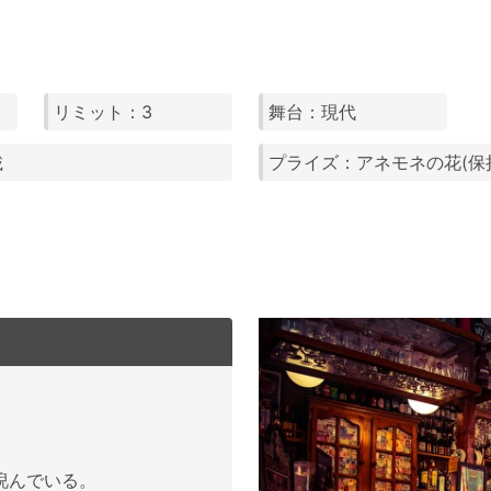
リミット：3
舞台：現代
載
プライズ：アネモネの花(保
睨んでいる。