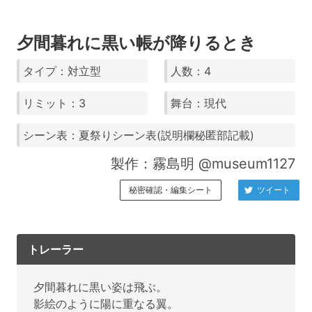
夕間暮れに黒い帳が降りるとき
タイプ：対立型
人数：4
リミット：3
舞台：現代
シーン表：夏祭りシーン表(説明欄秘匿部記載)
製作：霧島明 @museum1127
秘密確認・編集シート
ツイート
トレーラー
夕間暮れに黒い姿は飛ぶ。
影絵のように陽に重なる翼。