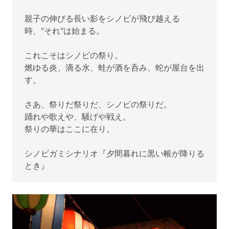
親子の伸びる長い影をシノビが飛び越える
時、"それ"は始まる。
これこそはシノビの祭り。
燃ゆる炎、滴る水、蛙が酒を呑み、蛇が屋台を出
す。
さあ、祭りだ祭りだ、シノビの祭りだ。
踊れや歌えや、騒げや戦え。
祭りの華はここに在り。
シノビガミシナリオ『夕間暮れに黒い帳が降りる
とき』